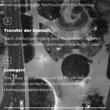
ordnungsgemäße Rechnung mit Kaufvertrag.
3
Transfer der Domain
Nach Zahlungseingang wird die Domain zu Ihren
Provider per Transfer übertragen (via Auth-Code).
4
Loslegen!
Ihre neue Domain können Sie für ein Projekt
nutzen oder einfach auf Ihre bestehende
Homepage weiterleiten!